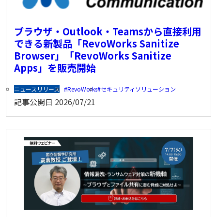
ブラウザ・Outlook・Teamsから直接利用
できる新製品「RevoWorks Sanitize
Browser」「RevoWorks Sanitize
Apps」を販売開始
ニュースリリース
RevoWorks
セキュリティソリューション
記事公開日
2026/07/21