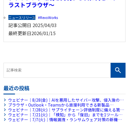
ラストブラウザ～
ニュースリリース
RevoWorks
記事公開日
2025/04/03
最終更新日
2026/01/15
最近の投稿
ウェビナー｜8/28(金)｜AIを悪用したサイバー攻撃、侵入後の被
害拡大をどう防ぐ？～侵入後の横展開を平均38分で封じ込めるフ
ブラウザ・Outlook・Teamsから直接利用できる新製品
ルマネージドMDRとは～
「RevoWorks Sanitize Browser」「RevoWorks Sanitize
ウェビナー｜7/28(火)｜サプライチェーン評価制度に備える第一
Apps」を販売開始
歩 AIで始める社内セキュリティ規程チェック【アンコール配
ウェビナー｜7/21(火)｜「検知」から「復旧」までを1ツールで
信】
完結。情シス不足の企業を救う『MDR×バックアップ』統合ア
ウェビナー｜7/7(火)｜情報漏洩・ランサムウェア対策の新機軸
プローチ
～ブラウザとファイル共有に潜む脅威に対処せよ～