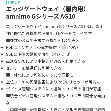
LINEUP
エッジゲートウェイ（屋内用）
amnimo Gシリーズ AG10
エッジゲートウェイ amnimo Gシリーズ AG10は、堅牢
性に優れた高機能な産業用LTEゲートウェイです。
■複数の装置で実現する機能を1台で実装
PoEによりカメラの電力提供（4台/40W）
SSDに映像の録画が可能（Max.2TB）
高速なCPUにより本格的なVMSを利用できる
セルラー無線通信に利用できる
■一体化により可能になった高信頼性
上位レイヤの死活監視によりPoEのリセットが可能に
デバイス管理システムにて遠隔でカメラの復旧が可能
■統合ビデオ管理システムで複数のカメラの画像を自由
な
画面分割・配置構成・大きさ・マルチ表示画面で表示