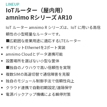
LINEUP
IoTルーター（屋内用）
amnimo Rシリーズ AR10
IoT ルーター amnimo R シリーズは、IoT に用いる高信
頼性の小型軽量なルーターです。
■広範囲な産業用途に適応するLTEルーター
ギガビットEthernetを2ポート実装
amnimo Cloudとデータ連携可能
設置場所を選ばない小型な筐体
■独自のノウハウで高い信頼性を実現
複数SIMの高速切替で通信障害を克服
独自のモジュール制御手法で信頼性向上
クラウド連携で自動初期設定/遠隔保守
電源バックアップ機構による瞬停対策