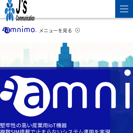
メニューを見る
arrow_circle_down
堅牢性の高い産業用IoT機器
複数SIM搭載で止まらないシステム運用を実現