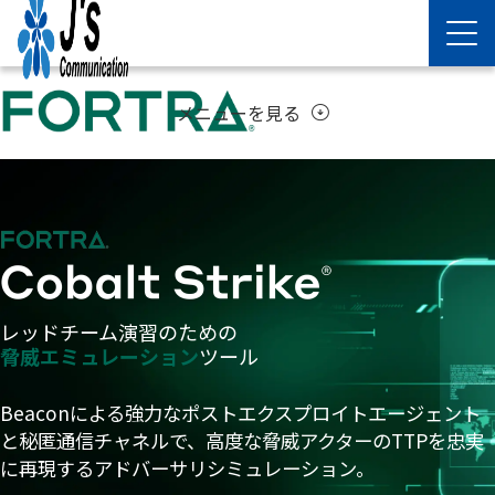
メニューを見る
arrow_circle_down
レッドチーム演習のための
脅威エミュレーション
ツール
Beaconによる強力なポストエクスプロイトエージェント
と秘匿通信チャネルで、高度な脅威アクターのTTPを忠実
に再現するアドバーサリシミュレーション。