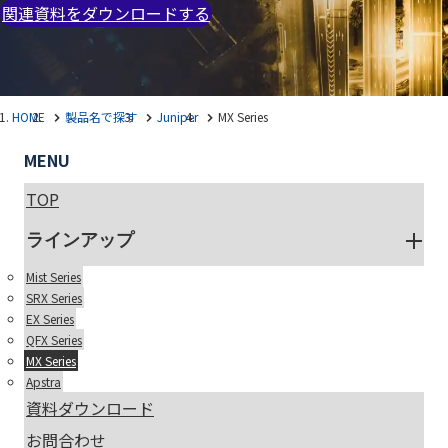
関連資料をダウンロードする
HOME
製品名で探す
Juniper
MX Series
MENU
TOP
ラインアップ
Mist Series
SRX Series
EX Series
QFX Series
MX Series
Apstra
資料ダウンロード
お問合わせ