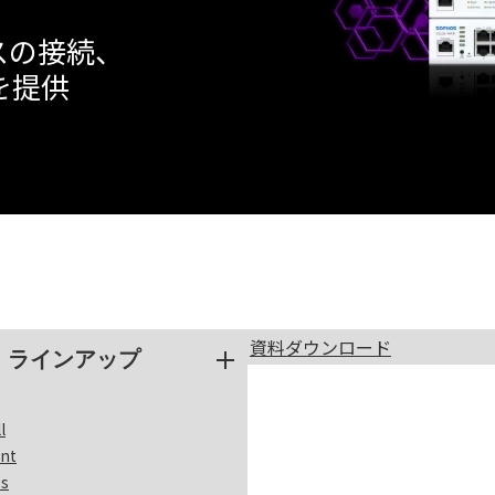
スの接続、
を提供
資料ダウンロード
ラインアップ
l
nt
ss