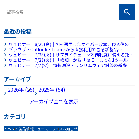
最近の投稿
ウェビナー｜8/28(金)｜AIを悪用したサイバー攻撃、侵入後の被
害拡大をどう防ぐ？～侵入後の横展開を平均38分で封じ込めるフ
ブラウザ・Outlook・Teamsから直接利用できる新製品
ルマネージドMDRとは～
「RevoWorks Sanitize Browser」「RevoWorks Sanitize
ウェビナー｜7/28(火)｜サプライチェーン評価制度に備える第一
Apps」を販売開始
歩 AIで始める社内セキュリティ規程チェック【アンコール配
ウェビナー｜7/21(火)｜「検知」から「復旧」までを1ツールで
信】
完結。情シス不足の企業を救う『MDR×バックアップ』統合ア
ウェビナー｜7/7(火)｜情報漏洩・ランサムウェア対策の新機軸
プローチ
～ブラウザとファイル共有に潜む脅威に対処せよ～
アーカイブ
2026年 (25)
2025年 (54)
アーカイブ全てを表示
カテゴリ
イベント
製品情報
ニュースリリース
お知らせ