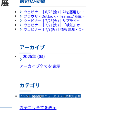
出展
最近の投稿
ウェビナー｜8/28(金)｜AIを悪用した
サイバー攻撃、侵入後の被害拡大をど
ブラウザ・Outlook・Teamsから直接
う防ぐ？～侵入後の横展開を平均38分
利用できる新製品「RevoWorks
ウェビナー｜7/28(火)｜サプライ
で封じ込めるフルマネージドMDRとは
Sanitize Browser」「RevoWorks
チェーン評価制度に備える第一歩 AI
ウェビナー｜7/21(火)｜「検知」から
～
Sanitize Apps」を販売開始
で始める社内セキュリティ規程チェッ
「復旧」までを1ツールで完結。情シ
ウェビナー｜7/7(火)｜情報漏洩・ラン
ク【アンコール配信】
ス不足の企業を救う『MDR×バック
サムウェア対策の新機軸～ブラウザと
アップ』統合アプローチ
ファイル共有に潜む脅威に対処せよ～
アーカイブ
2026年 (25)
2025年 (54)
アーカイブ全てを表示
カテゴリ
イベント
製品情報
ニュースリリース
お知らせ
カテゴリ全てを表示