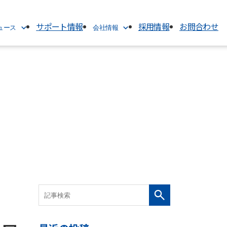
サポート情報
採用情報
お問合わせ
ニュース
会社情報
会社情報
TOP
代表挨拶
ス
会社概要
経営理念
沿革
電子公告
アクセス
グループ関連会社