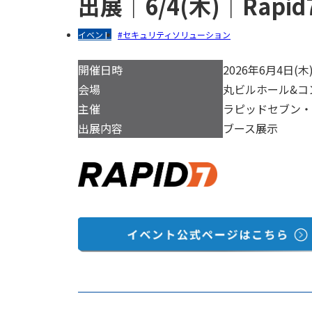
出展｜6/4(木)｜Rapid7
イベント
セキュリティソリューション
開催日時
2026年6月4日(木) 
会場
丸ビルホール&コ
主催
ラピッドセブン・
出展内容
ブース展示