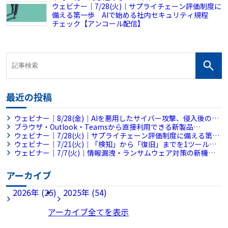
ウェビナー｜7/28(火)｜サプライチェーン評価制度に
備える第一歩 AIで始める社内セキュリティ規程
チェック【アンコール配信】
最近の投稿
ウェビナー｜8/28(金)｜AIを悪用したサイバー攻撃、侵入後の被
害拡大をどう防ぐ？～侵入後の横展開を平均38分で封じ込めるフ
ブラウザ・Outlook・Teamsから直接利用できる新製品
ルマネージドMDRとは～
「RevoWorks Sanitize Browser」「RevoWorks Sanitize
ウェビナー｜7/28(火)｜サプライチェーン評価制度に備える第一
Apps」を販売開始
歩 AIで始める社内セキュリティ規程チェック【アンコール配
ウェビナー｜7/21(火)｜「検知」から「復旧」までを1ツールで
信】
完結。情シス不足の企業を救う『MDR×バックアップ』統合ア
ウェビナー｜7/7(火)｜情報漏洩・ランサムウェア対策の新機軸
プローチ
～ブラウザとファイル共有に潜む脅威に対処せよ～
アーカイブ
2026年 (25)
2025年 (54)
アーカイブ全てを表示