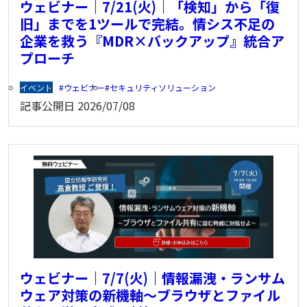
ウェビナー｜7/21(火)｜「検知」から「復
旧」までを1ツールで完結。情シス不足の
企業を救う『MDR×バックアップ』統合ア
プローチ
イベント
ウェビナー
セキュリティソリューション
記事公開日
2026/07/08
ウェビナー｜7/7(火)｜情報漏洩・ランサム
ウェア対策の新機軸～ブラウザとファイル