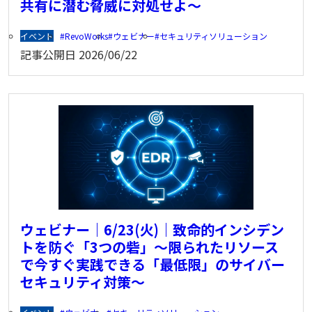
共有に潜む脅威に対処せよ～
イベント
RevoWorks
ウェビナー
セキュリティソリューション
記事公開日
2026/06/22
ウェビナー｜6/23(火)｜致命的インシデン
トを防ぐ「3つの砦」～限られたリソース
で今すぐ実践できる「最低限」のサイバー
セキュリティ対策～