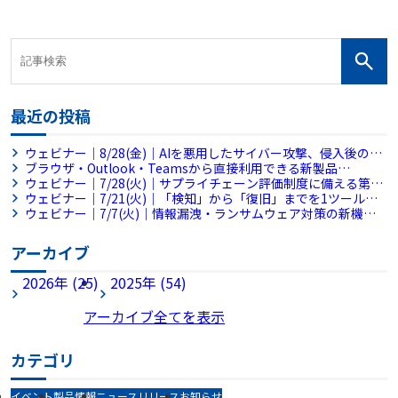
最近の投稿
ウェビナー｜8/28(金)｜AIを悪用したサイバー攻撃、侵入後の被
害拡大をどう防ぐ？～侵入後の横展開を平均38分で封じ込めるフ
ブラウザ・Outlook・Teamsから直接利用できる新製品
ルマネージドMDRとは～
「RevoWorks Sanitize Browser」「RevoWorks Sanitize
ウェビナー｜7/28(火)｜サプライチェーン評価制度に備える第一
Apps」を販売開始
歩 AIで始める社内セキュリティ規程チェック【アンコール配
ウェビナー｜7/21(火)｜「検知」から「復旧」までを1ツールで
信】
完結。情シス不足の企業を救う『MDR×バックアップ』統合ア
ウェビナー｜7/7(火)｜情報漏洩・ランサムウェア対策の新機軸
プローチ
～ブラウザとファイル共有に潜む脅威に対処せよ～
アーカイブ
2026年 (25)
2025年 (54)
アーカイブ全てを表示
カテゴリ
イベント
製品情報
ニュースリリース
お知らせ