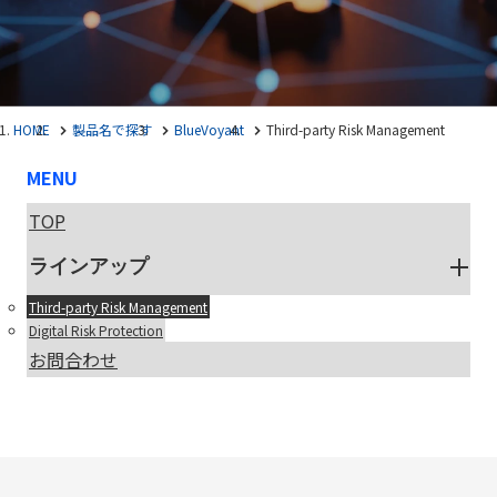
HOME
製品名で探す
BlueVoyant
Third-party Risk Management
MENU
TOP
ラインアップ
Third-party Risk Management
Digital Risk Protection
お問合わせ