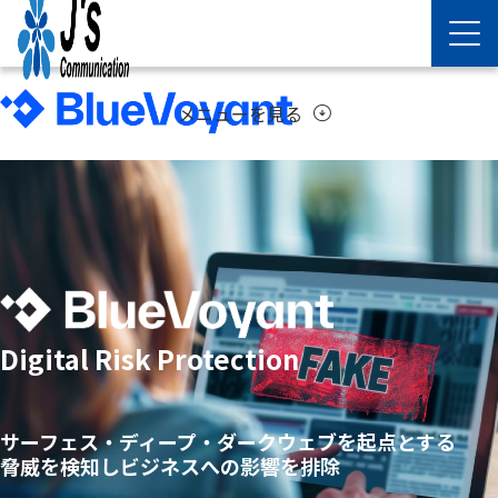
01
02
メニューを見る
arrow_circle_down
Digital Risk Protection
サーフェス・ディープ・ダークウェブを起点とする
脅威を検知しビジネスへの影響を排除