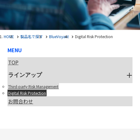
HOME
製品名で探す
BlueVoyant
Digital Risk Protection
MENU
TOP
ラインアップ
Third-party Risk Management
Digital Risk Protection
お問合わせ