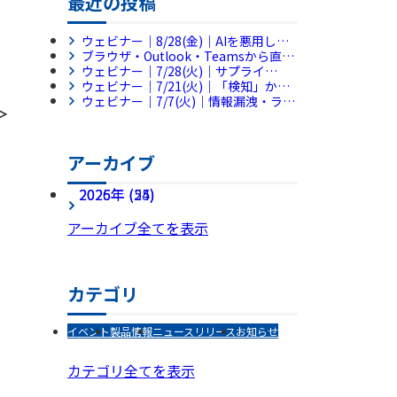
最近の投稿
ウェビナー｜8/28(金)｜AIを悪用した
サイバー攻撃、侵入後の被害拡大をど
ブラウザ・Outlook・Teamsから直接
う防ぐ？～侵入後の横展開を平均38分
利用できる新製品「RevoWorks
ウェビナー｜7/28(火)｜サプライ
で封じ込めるフルマネージドMDRとは
Sanitize Browser」「RevoWorks
チェーン評価制度に備える第一歩 AI
ウェビナー｜7/21(火)｜「検知」から
～
Sanitize Apps」を販売開始
で始める社内セキュリティ規程チェッ
「復旧」までを1ツールで完結。情シ
ウェビナー｜7/7(火)｜情報漏洩・ラン
＞
ク【アンコール配信】
ス不足の企業を救う『MDR×バック
サムウェア対策の新機軸～ブラウザと
アップ』統合アプローチ
ファイル共有に潜む脅威に対処せよ～
アーカイブ
2026年 (25)
2025年 (54)
アーカイブ全てを表示
カテゴリ
イベント
製品情報
ニュースリリース
お知らせ
カテゴリ全てを表示