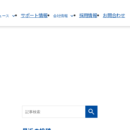
サポート情報
採用情報
お問合わせ
ニュース
会社情報
会社情報
TOP
代表挨拶
ス
会社概要
経営理念
沿革
電子公告
アクセス
グループ関連会社