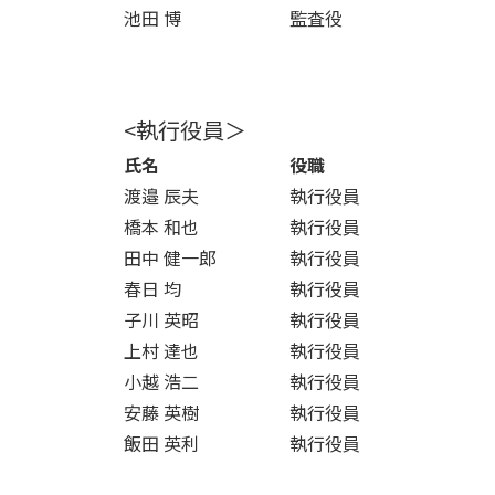
池田 博
監査役
<執行役員＞
氏名
役職
渡邉 辰夫
執行役員
橋本 和也
執行役員
田中 健一郎
執行役員
春日 均
執行役員
子川 英昭
執行役員
上村 達也
執行役員
小越 浩二
執行役員
安藤 英樹
執行役員
飯田 英利
執行役員