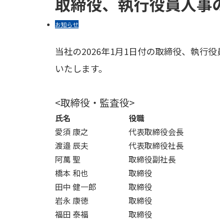
取締役、執行役員人事
お知らせ
当社の2026年1月1日付の取締役、執
いたします。
<取締役・監査役>
氏名
役職
愛須 康之
代表取締役会長
渡邉 辰夫
代表取締役社長
阿萬 聖
取締役副社長
橋本 和也
取締役
田中 健一郎
取締役
岩永 康徳
取締役
福田 泰福
取締役