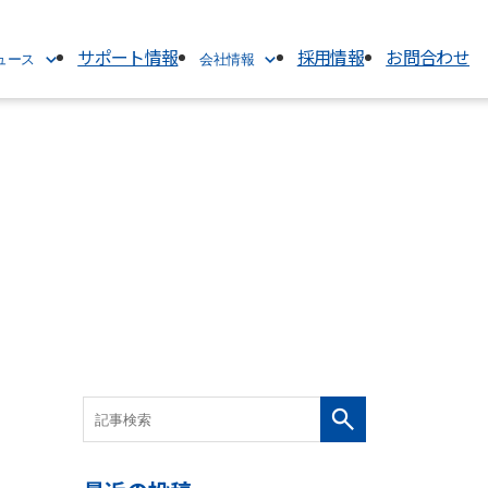
サポート情報
採用情報
お問合わせ
ニュース
会社情報
会社情報
TOP
代表挨拶
ス
会社概要
経営理念
沿革
電子公告
アクセス
グループ関連会社