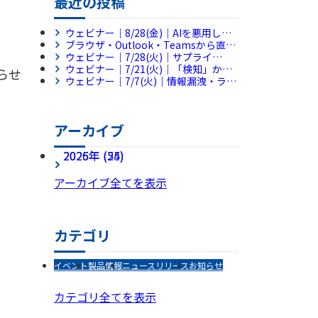
最近の投稿
ウェビナー｜8/28(金)｜AIを悪用した
サイバー攻撃、侵入後の被害拡大をど
ブラウザ・Outlook・Teamsから直接
う防ぐ？～侵入後の横展開を平均38分
利用できる新製品「RevoWorks
ウェビナー｜7/28(火)｜サプライ
で封じ込めるフルマネージドMDRとは
Sanitize Browser」「RevoWorks
チェーン評価制度に備える第一歩 AI
ウェビナー｜7/21(火)｜「検知」から
らせ
～
Sanitize Apps」を販売開始
で始める社内セキュリティ規程チェッ
「復旧」までを1ツールで完結。情シ
ウェビナー｜7/7(火)｜情報漏洩・ラン
ク【アンコール配信】
ス不足の企業を救う『MDR×バック
サムウェア対策の新機軸～ブラウザと
アップ』統合アプローチ
ファイル共有に潜む脅威に対処せよ～
アーカイブ
2026年 (25)
2025年 (54)
アーカイブ全てを表示
カテゴリ
イベント
製品情報
ニュースリリース
お知らせ
カテゴリ全てを表示