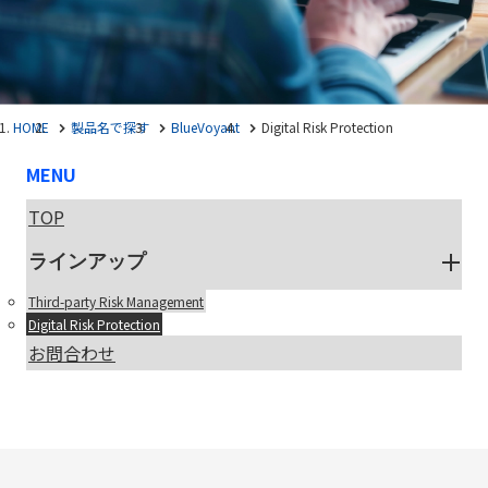
HOME
製品名で探す
BlueVoyant
Digital Risk Protection
MENU
TOP
ラインアップ
Third-party Risk Management
Digital Risk Protection
お問合わせ