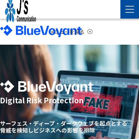
01
02
メニューを見る
arrow_circle_down
Digital Risk Protection
サーフェス・ディープ・ダークウェブを起点とする
脅威を検知しビジネスへの影響を排除